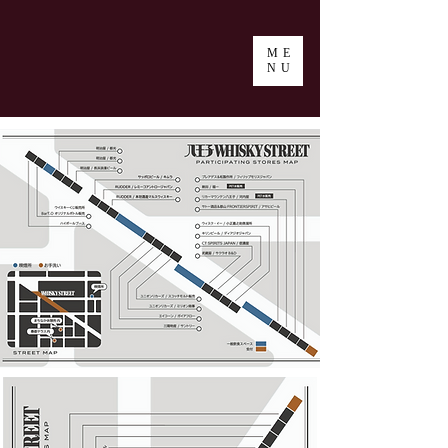
ME
NU